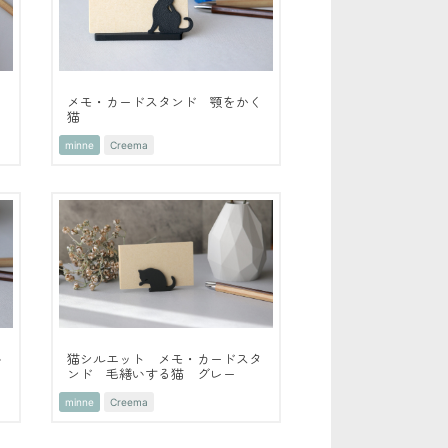
ト
メモ・カードスタンド 顎をかく
猫
minne
Creema
い
猫シルエット メモ・カードスタ
ンド 毛繕いする猫 グレー
minne
Creema