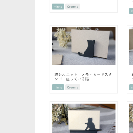
minne
Creema
m
猫シルエット メモ・カードスタ
ンド 座っている猫
minne
Creema
m