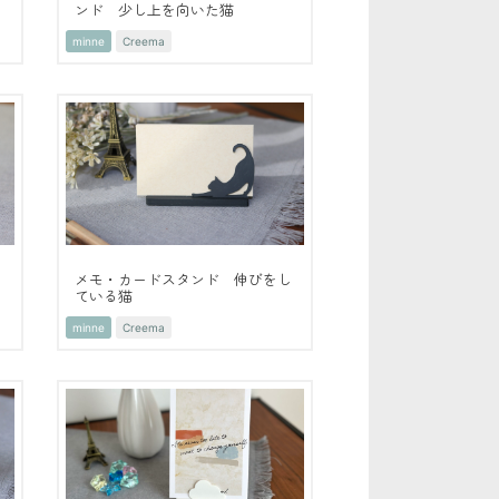
ンド 少し上を向いた猫
minne
Creema
タ
メモ・カードスタンド 伸びをし
ている猫
minne
Creema