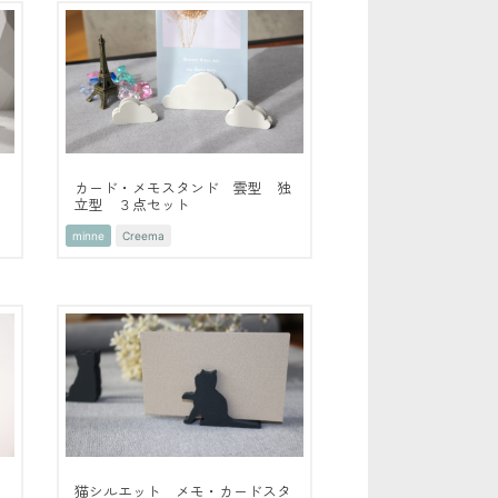
タ
カード・メモスタンド 雲型 独
立型 ３点セット
minne
Creema
く
猫シルエット メモ・カードスタ