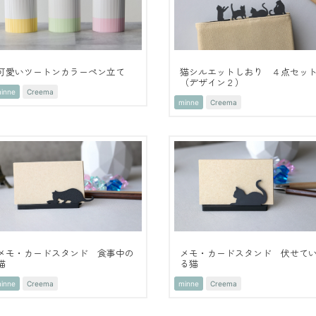
可愛いツートンカラーペン立て
猫シルエットしおり ４点セッ
（デザイン２）
inne
Creema
minne
Creema
メモ・カードスタンド 食事中の
メモ・カードスタンド 伏せて
猫
る猫
inne
Creema
minne
Creema