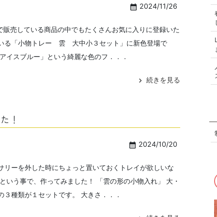
2024/11/26
calendar_month
neで販売している商品の中でもたくさんお気に入りに登録いた
いる「小物トレー 雲 大中小３セット」に新色登場で
「アイスブルー」という綺麗な色のフ．．．
続きを見る
chevron_right
した！
2024/10/20
calendar_month
サリーを外した時にちょっと置いておくトレイが欲しいな
 という事で、作ってみました！ 「雲の形の小物入れ」 大・
の３種類が１セットです。 大きさ．．．