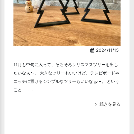
2024/11/15
calendar_month
11月も中旬に入って、そろそろクリスマスツリーを出し
たいなぁ〜。 大きなツリーもいいけど、テレビボードや
ニッチに置けるシンプルなツリーもいいなぁ〜。 という
こと．．．
続きを見る
chevron_right