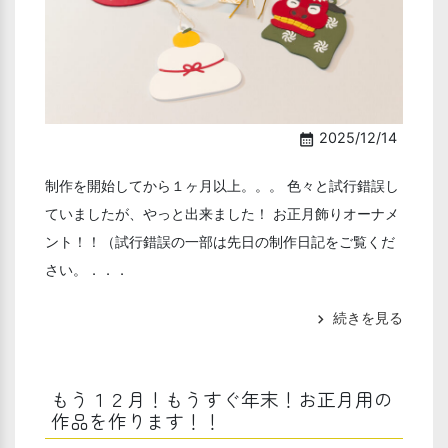
2025/12/14
calendar_month
制作を開始してから１ヶ月以上。。。 色々と試行錯誤し
ていましたが、やっと出来ました！ お正月飾りオーナメ
ント！！（試行錯誤の一部は先日の制作日記をご覧くだ
さい。．．．
続きを見る
chevron_right
もう１２月！もうすぐ年末！お正月用の
作品を作ります！！