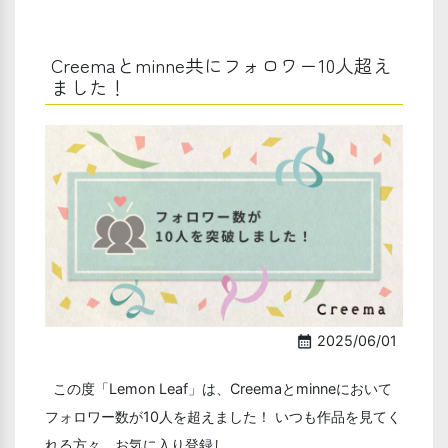
Creemaとminne共にフォロワー10人超え
ました！
2025/06/01
calendar_month
この度「Lemon Leaf」は、Creemaとminneにおいて
フォロワー数が10人を超えました！ いつも作品を見てく
れる方々、お気に入り登録し．．．