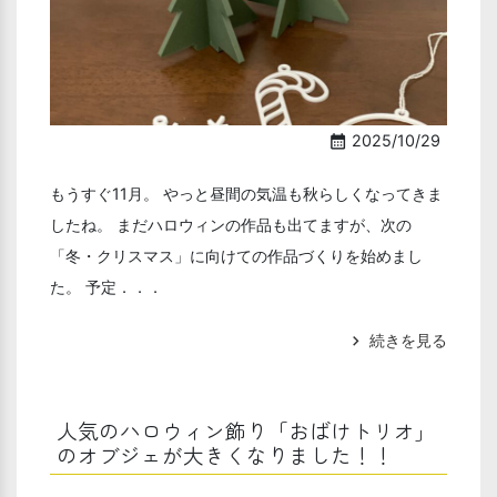
2025/10/29
calendar_month
もうすぐ11月。 やっと昼間の気温も秋らしくなってきま
したね。 まだハロウィンの作品も出てますが、次の
「冬・クリスマス」に向けての作品づくりを始めまし
た。 予定．．．
続きを見る
chevron_right
人気のハロウィン飾り「おばけトリオ」
のオブジェが大きくなりました！！