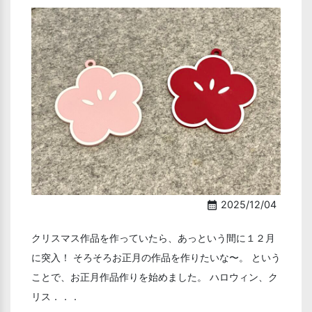
2025/12/04
calendar_month
クリスマス作品を作っていたら、あっという間に１２月
に突入！ そろそろお正月の作品を作りたいな〜。 という
ことで、お正月作品作りを始めました。 ハロウィン、ク
リス．．．