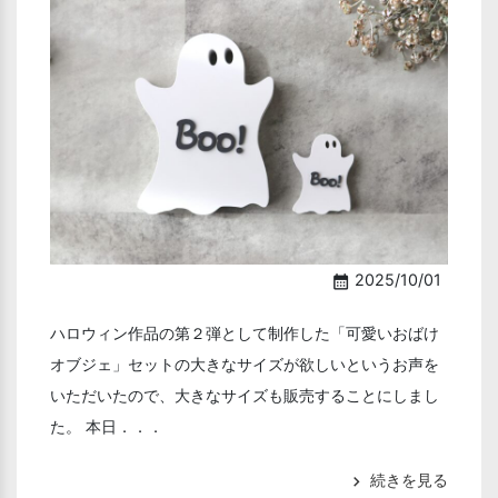
2025/10/01
calendar_month
ハロウィン作品の第２弾として制作した「可愛いおばけ
オブジェ」セットの大きなサイズが欲しいというお声を
いただいたので、大きなサイズも販売することにしまし
た。 本日．．．
続きを見る
chevron_right