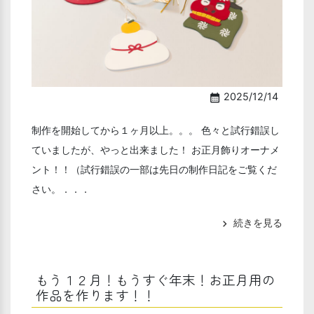
2025/12/14
calendar_month
制作を開始してから１ヶ月以上。。。 色々と試行錯誤し
ていましたが、やっと出来ました！ お正月飾りオーナメ
ント！！（試行錯誤の一部は先日の制作日記をご覧くだ
さい。．．．
続きを見る
chevron_right
もう１２月！もうすぐ年末！お正月用の
作品を作ります！！