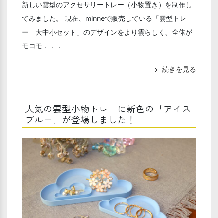
新しい雲型のアクセサリートレー（小物置き）を制作し
てみました。 現在、minneで販売している「雲型トレ
ー 大中小セット」のデザインをより雲らしく、全体が
モコモ．．．
続きを見る
chevron_right
人気の雲型小物トレーに新色の「アイス
ブルー」が登場しました！