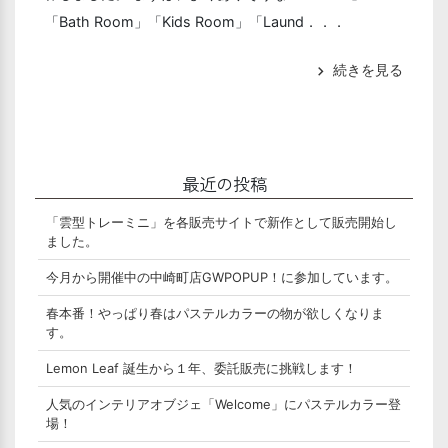
「Bath Room」「Kids Room」「Laund．．．
続きを見る
chevron_right
最近の投稿
「雲型トレーミニ」を各販売サイトで新作として販売開始し
ました。
今月から開催中の中崎町店GWPOPUP！に参加しています。
春本番！やっぱり春はパステルカラーの物が欲しくなりま
す。
Lemon Leaf 誕生から１年、委託販売に挑戦します！
人気のインテリアオブジェ「Welcome」にパステルカラー登
場！