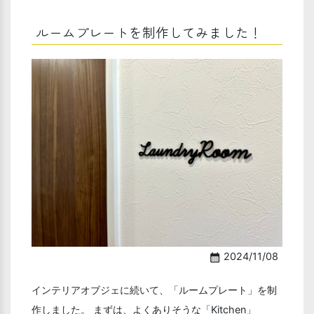
ルームプレートを制作してみました！
2024/11/08
calendar_month
インテリアオブジェに続いて、「ルームプレート」を制
作しました。 まずは、よくありそうな「Kitchen」