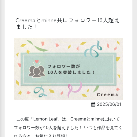
Creemaとminne共にフォロワー10人超え
ました！
2025/06/01
calendar_month
この度「Lemon Leaf」は、Creemaとminneにおいて
フォロワー数が10人を超えました！ いつも作品を見てく
れる方々、お気に入り登録し．．．