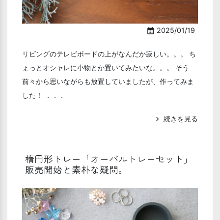
2025/01/19
calendar_month
リビングのテレビボードの上がなんだか寂しい。。。 ち
ょっとオシャレに小物とか置いてみたいな。。。 そう
前々から思いながらも放置していましたが、作ってみま
した！ ．．．
続きを見る
chevron_right
楕円形トレー「オーバルトレーセット」
販売開始と素朴な疑問。