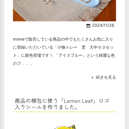
2024/11/26
calendar_month
minneで販売している商品の中でもたくさんお気に入り
に登録いただいている「小物トレー 雲 大中小３セッ
ト」に新色登場です！ 「アイスブルー」という綺麗な色
のフ．．．
続きを見る
chevron_right
商品の梱包に使う「Lemon Leaf」ロゴ
入りシールを作りました。