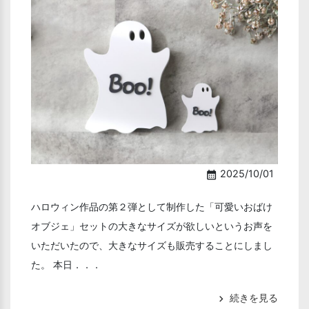
2025/10/01
calendar_month
ハロウィン作品の第２弾として制作した「可愛いおばけ
オブジェ」セットの大きなサイズが欲しいというお声を
いただいたので、大きなサイズも販売することにしまし
た。 本日．．．
続きを見る
chevron_right