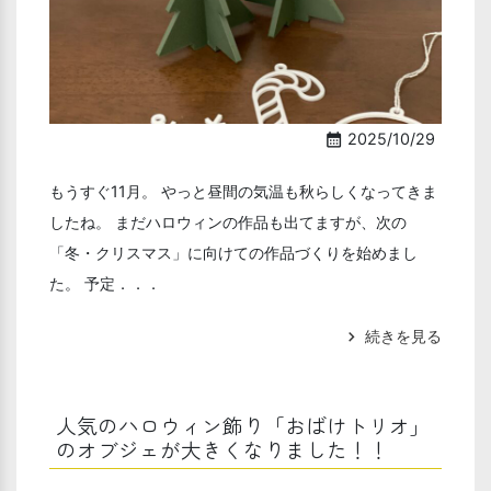
2025/10/29
calendar_month
もうすぐ11月。 やっと昼間の気温も秋らしくなってきま
したね。 まだハロウィンの作品も出てますが、次の
「冬・クリスマス」に向けての作品づくりを始めまし
た。 予定．．．
続きを見る
chevron_right
人気のハロウィン飾り「おばけトリオ」
のオブジェが大きくなりました！！