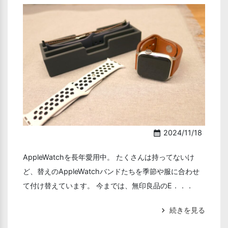
2024/11/18
calendar_month
AppleWatchを長年愛用中。 たくさんは持ってないけ
ど、替えのAppleWatchバンドたちを季節や服に合わせ
て付け替えています。 今までは、無印良品のE．．．
続きを見る
chevron_right