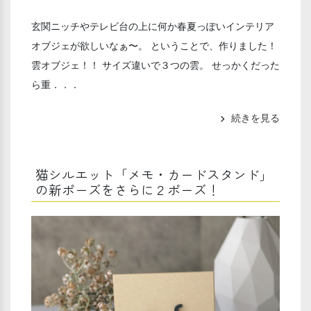
玄関ニッチやテレビ台の上に何か春夏っぽいインテリア
オブジェが欲しいなぁ〜。 ということで、作りました！
雲オブジェ！！ サイズ違いで３つの雲。 せっかくだった
ら重．．．
続きを見る
chevron_right
猫シルエット「メモ・カードスタンド」
の新ポーズをさらに２ポーズ！