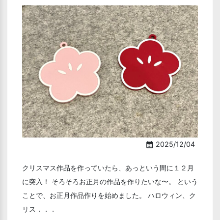
2025/12/04
calendar_month
クリスマス作品を作っていたら、あっという間に１２月
に突入！ そろそろお正月の作品を作りたいな〜。 という
ことで、お正月作品作りを始めました。 ハロウィン、ク
リス．．．