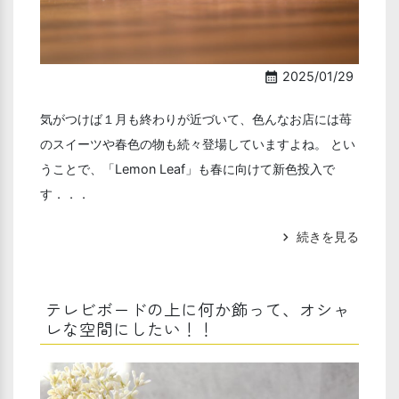
2025/01/29
calendar_month
気がつけば１月も終わりが近づいて、色んなお店には苺
のスイーツや春色の物も続々登場していますよね。 とい
うことで、「Lemon Leaf」も春に向けて新色投入で
す．．．
続きを見る
chevron_right
テレビボードの上に何か飾って、オシャ
レな空間にしたい！！