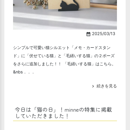
2025/03/13
calendar_month
シンプルで可愛い猫シルエット「メモ・カードスタン
ド」に「伏せている猫」と「毛繕いする猫」の２ポーズ
をさらに追加しました！！ 「毛繕いする猫」はこちら。
&nbs．．．
続きを見る
chevron_right
今日は「猫の日」！minneの特集に掲載
していただきました！